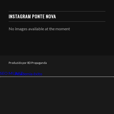
INSTAGRAM PONTE NOVA
No images available at the moment
Produzido por 8D Propaganda
SEO MUNIZ
Link112
Academia êxito