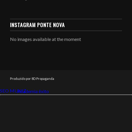
INSTAGRAM PONTE NOVA
No images available at the moment
Produzido por 8D Propaganda
SEO MUNIZ
Link112
Academia êxito