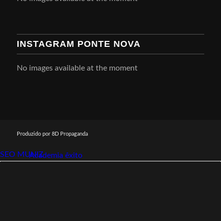
INSTAGRAM PONTE NOVA
No images available at the moment
Produzido por 8D Propaganda
SEO MUNIZ
Link112
Academia êxito