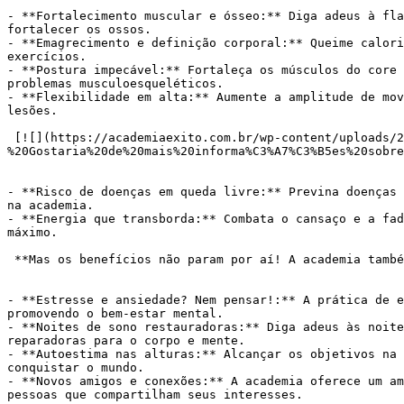
- **Fortalecimento muscular e ósseo:** Diga adeus à fla
fortalecer os ossos.

- **Emagrecimento e definição corporal:** Queime calori
exercícios.

- **Postura impecável:** Fortaleça os músculos do core 
problemas musculoesqueléticos.

- **Flexibilidade em alta:** Aumente a amplitude de mov
lesões.

 [![](https://academiaexito.com.br/wp-content/uploads/2024/04/Mude-sua-vida-agora-300x40.jpg)](https://wa.me/553183287861?text=Ol%C3%A1!%20Tudo%20bem?
%20Gostaria%20de%20mais%20informa%C3%A7%C3%B5es%20sobre
- **Risco de doenças em queda livre:** Previna doenças 
na academia.

- **Energia que transborda:** Combata o cansaço e a fad
máximo.

 **Mas os benefícios não param por aí! A academia também é um refúgio para a saúde mental:**

- **Estresse e ansiedade? Nem pensar!:** A prática de e
promovendo o bem-estar mental.

- **Noites de sono restauradoras:** Diga adeus às noite
reparadoras para o corpo e mente.

- **Autoestima nas alturas:** Alcançar os objetivos na 
conquistar o mundo.

- **Novos amigos e conexões:** A academia oferece um am
pessoas que compartilham seus interesses.
