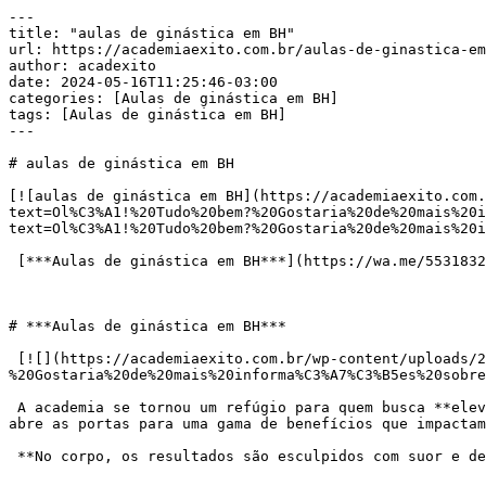
---

title: "aulas de ginástica em BH"

url: https://academiaexito.com.br/aulas-de-ginastica-em
author: acadexito

date: 2024-05-16T11:25:46-03:00

categories: [Aulas de ginástica em BH]

tags: [Aulas de ginástica em BH]

---

# aulas de ginástica em BH

[![aulas de ginástica em BH](https://academiaexito.com.
text=Ol%C3%A1!%20Tudo%20bem?%20Gostaria%20de%20mais%20i
text=Ol%C3%A1!%20Tudo%20bem?%20Gostaria%20de%20mais%20i
 [***Aulas de ginástica em BH***](https://wa.me/553183287861?text=Ol%C3%A1!%20Tudo%20bem?%20Gostaria%20de%20mais%20informa%C3%A7%C3%B5es%20sobre%20)

# ***Aulas de ginástica em BH***

 [![](https://academiaexito.com.br/wp-content/uploads/2024/04/Mude-sua-vida-agora-300x40.jpg)](https://wa.me/553183287861?text=Ol%C3%A1!%20Tudo%20bem?
%20Gostaria%20de%20mais%20informa%C3%A7%C3%B5es%20sobre
 A academia se tornou um refúgio para quem busca **elevar a qualidade de vida** através da atividade física. Mais do que um templo para esculpir o corpo, frequentá-la 
abre as portas para uma gama de benefícios que impactam
 **No corpo, os resultados são esculpidos com suor e dedicação:**
