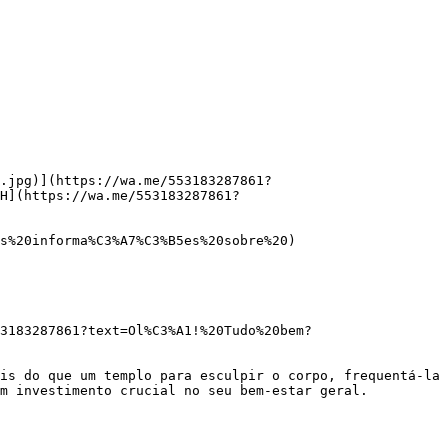
.jpg)](https://wa.me/553183287861?
H](https://wa.me/553183287861?
m investimento crucial no seu bem-estar geral.
