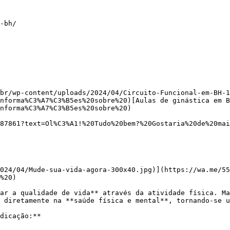
-bh/

br/wp-content/uploads/2024/04/Circuito-Funcional-em-BH-1
nforma%C3%A7%C3%B5es%20sobre%20)[Aulas de ginástica em B
nforma%C3%A7%C3%B5es%20sobre%20)

%20)

 diretamente na **saúde física e mental**, tornando-se u