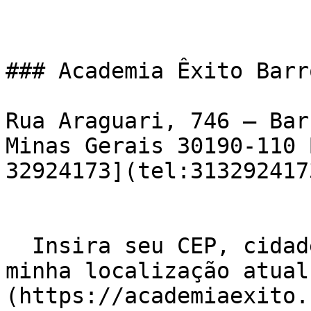
### Academia Êxito Barr
Rua Araguari, 746 – Bar
Minas Gerais 30190-110 
32924173](tel:3132924173
  Insira seu CEP, cidade e / ou estado    ![Usar 
minha localização atual
(https://academiaexito.