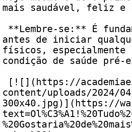
mais saudável, feliz e 
 **Lembre-se:** É fundamental consultar um médico 
antes de iniciar qualqu
físicos, especialmente 
condição de saúde pré-e
 [![](https://academiaexito.com.br/wp-
content/uploads/2024/04
300x40.jpg)](https://wa
text=Ol%C3%A1!%20Tudo%2
%20Gostaria%20de%20mais