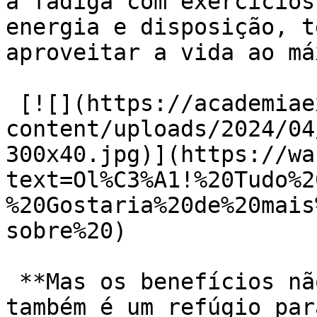
a fadiga com exercícios
energia e disposição, t
aproveitar a vida ao má
 [![](https://academiaexito.com.br/wp-
content/uploads/2024/04
300x40.jpg)](https://wa
text=Ol%C3%A1!%20Tudo%2
%20Gostaria%20de%20mais
sobre%20)

 **Mas os benefícios não param por aí! A academia 
também é um refúgio par