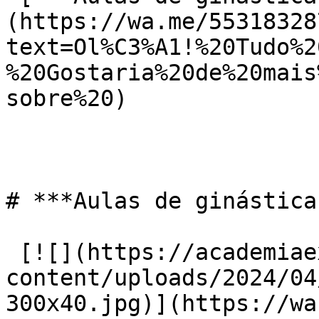
(https://wa.me/55318328
text=Ol%C3%A1!%20Tudo%2
%20Gostaria%20de%20mais
sobre%20)

# ***Aulas de ginástica
 [![](https://academiaexito.com.br/wp-
content/uploads/2024/04
300x40.jpg)](https://wa