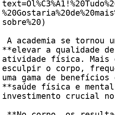
text=Ol%C3%A1!%20Tudo%2
%20Gostaria%20de%20mais
sobre%20)

 A academia se tornou um refúgio para quem busca 
**elevar a qualidade de
atividade física. Mais 
esculpir o corpo, frequ
uma gama de benefícios 
**saúde física e mental
investimento crucial no
 **No corpo, os resultados são esculpidos com suor 