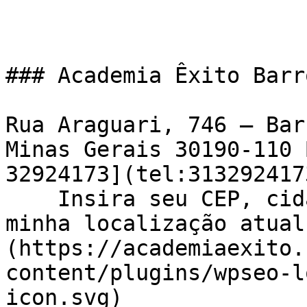
### Academia Êxito Barr
Rua Araguari, 746 – Bar
Minas Gerais 30190-110 
32924173](tel:3132924173
    Insira seu CEP, cidade e / ou estado    ![Usar 
minha localização atual
(https://academiaexito.
content/plugins/wpseo-l
icon.svg)