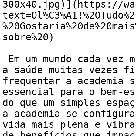
300x40.jpg)](https://wa
text=Ol%C3%A1!%20Tudo%2
%20Gostaria%20de%20mais
sobre%20)

 Em um mundo cada vez mais agitado e corrido, onde 
a saúde muitas vezes fi
frequentar a academia s
essencial para o bem-es
do que um simples espaç
a academia se configura
vida mais plena e vibra
de benefícios que impac