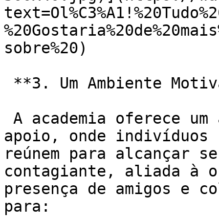
text=Ol%C3%A1!%20Tudo%2
%20Gostaria%20de%20mais
sobre%20)

 **3. Um Ambiente Motivador e de Apoio:**

 A academia oferece um ambiente motivador e de 
apoio, onde indivíduos 
reúnem para alcançar se
contagiante, aliada à o
presença de amigos e co
para:
