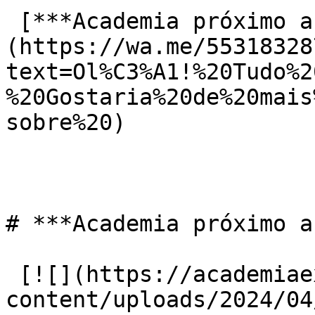
 [***Academia próximo a mim Santo Agostinho***]
(https://wa.me/55318328
text=Ol%C3%A1!%20Tudo%2
%20Gostaria%20de%20mais
sobre%20)

# ***Academia próximo a
 [![](https://academiaexito.com.br/wp-
content/uploads/2024/04