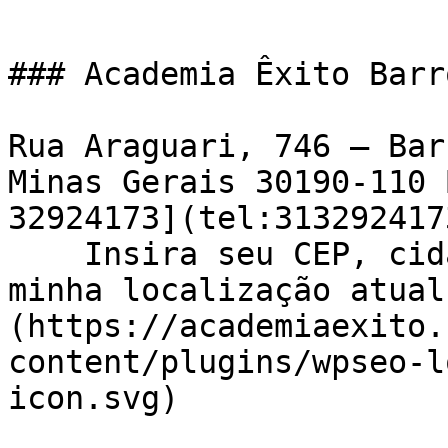
### Academia Êxito Barr
Rua Araguari, 746 – Bar
Minas Gerais 30190-110 
32924173](tel:3132924173
    Insira seu CEP, cidade e / ou estado    ![Usar 
minha localização atual
(https://academiaexito.
content/plugins/wpseo-l
icon.svg)