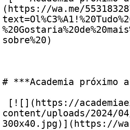
(https://wa.me/55318328
text=Ol%C3%A1!%20Tudo%2
%20Gostaria%20de%20mais
sobre%20)

# ***Academia próximo a
 [![](https://academiaexito.com.br/wp-
content/uploads/2024/04
300x40.jpg)](https://wa