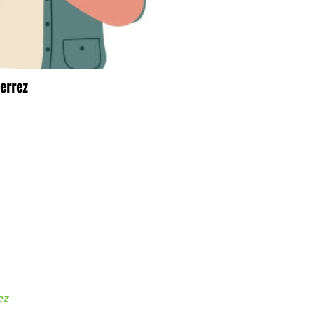
errez
ez