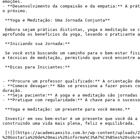
emoções.

- **Desenvolvimento da compaixão e da empatia:** A prát
o próximo.

 **Yoga e Meditação: Uma Jornada Conjunta**

 Embora sejam práticas distintas, yoga e meditação se complementam e se reforçam mutuamente. A yoga prepara o corpo e a mente para a meditação, enquanto a meditação 
aprofunda os benefícios da yoga, levando o praticante a
 **Iniciando sua Jornada:**

 Se você está buscando um caminho para o bem-estar físico, mental e espiritual, a yoga e a meditação podem ser ferramentas valiosas. Existem diversos estilos de yoga 
e técnicas de meditação, permitindo que você encontre a
 **Dicas para Iniciantes:**

- **Procure um professor qualificado:** A orientação de
- **Comece devagar:** Não se pressione a fazer poses co
duração.

- **Seja paciente:** A yoga e a meditação são jornadas 
- **Pratique com regularidade:** A chave para o sucesso
 **Yoga e meditação: um presente para você mesmo.**

 Investir em seu bem-estar é um presente que você dá a si mesmo. Ao dedicar tempo à yoga e à meditação, você estará cultivando saúde física, mental e espiritual, 
construindo uma vida mais plena, feliz e equilibrada.

 [![](https://academiaexito.com.br/wp-content/uploads/2024/04/Mude-sua-vida-agora-300x40.jpg)](https://wa.me/553183287861?text=Ol%C3%A1!%20Tudo%20bem?
%20Gostaria%20de%20mais%20informa%C3%A7%C3%B5es%20sobre