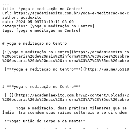
---

title: "yoga e meditação no Centro"

url: https://academiaexito.com.br/yoga-e-meditacao-no-c
author: acadexito

date: 2024-05-09T13:19:11-03:00

categories: [yoga e meditação no Centro]

tags: [yoga e meditação no Centro]

---

# yoga e meditação no Centro

[![yoga e meditação no Centro](https://academiaexito.co
%20Gostaria%20de%20mais%20informa%C3%A7%C3%B5es%20sobre
%20Gostaria%20de%20mais%20informa%C3%A7%C3%B5es%20sobre
 [***yoga e meditação no Centro***](https://wa.me/553183287861?text=Ol%C3%A1!%20Tudo%20bem?%20Gostaria%20de%20mais%20informa%C3%A7%C3%B5es%20sobre%20)

# ***yoga e meditação no Centro***

 [![](https://academiaexito.com.br/wp-content/uploads/2024/04/Mude-sua-vida-agora-300x40.jpg)](https://wa.me/553183287861?text=Ol%C3%A1!%20Tudo%20bem?
%20Gostaria%20de%20mais%20informa%C3%A7%C3%B5es%20sobre
      Yoga e meditação, duas práticas milenares que se complementam e oferecem um caminho poderoso para o bem-estar físico, mental e espiritual. Ambas originárias da 
Índia, transcendem suas raízes culturais e se difundem 
 **Yoga: União do Corpo e da Mente**
