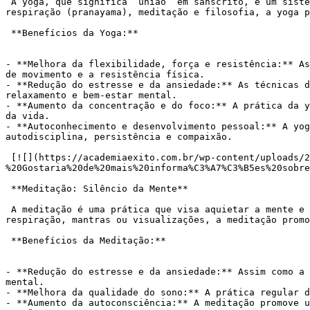
 A yoga, que significa “união” em sânscrito, é um sistema holístico que abrange diversos aspectos do ser humano. Através de posturas físicas (asanas), técnicas de 
respiração (pranayama), meditação e filosofia, a yoga p
 **Benefícios da Yoga:**

- **Melhora da flexibilidade, força e resistência:** As
de movimento e a resistência física.

- **Redução do estresse e da ansiedade:** As técnicas d
relaxamento e bem-estar mental.

- **Aumento da concentração e do foco:** A prática da y
da vida.

- **Autoconhecimento e desenvolvimento pessoal:** A yog
autodisciplina, persistência e compaixão.

 [![](https://academiaexito.com.br/wp-content/uploads/2024/04/Mude-sua-vida-agora-300x40.jpg)](https://wa.me/553183287861?text=Ol%C3%A1!%20Tudo%20bem?
%20Gostaria%20de%20mais%20informa%C3%A7%C3%B5es%20sobre
 **Meditação: Silêncio da Mente**

 A meditação é uma prática que visa aquietar a mente e alcançar um estado de consciência profunda e relaxada. Através de diferentes técnicas, como a concentração na 
respiração, mantras ou visualizações, a meditação promo
 **Benefícios da Meditação:**

- **Redução do estresse e da ansiedade:** Assim como a 
mental.

- **Melhora da qualidade do sono:** A prática regular d
- **Aumento da autoconsciência:** A meditação promove u