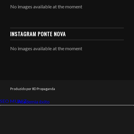
No images available at the moment
INSTAGRAM PONTE NOVA
No images available at the moment
Produzido por 8D Propaganda
SEO MUNIZ
Link112
Academia êxito