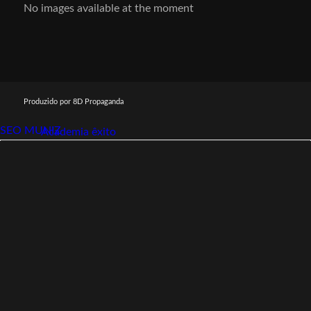
No images available at the moment
Produzido por 8D Propaganda
SEO MUNIZ
Link112
Academia êxito
Link112
SEO MUNIZ