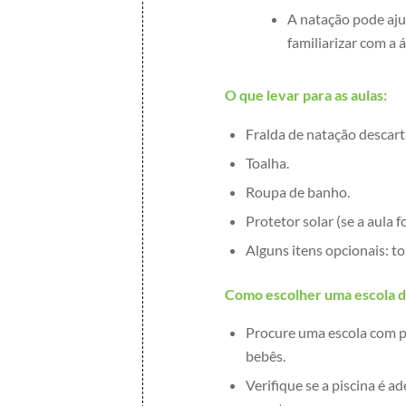
A natação pode aju
familiarizar com a á
O que levar para as aulas:
Fralda de natação descartá
Toalha.
Roupa de banho.
Protetor solar (se a aula fo
Alguns itens opcionais: to
Como escolher uma escola d
Procure uma escola com pr
bebês.
Verifique se a piscina é 