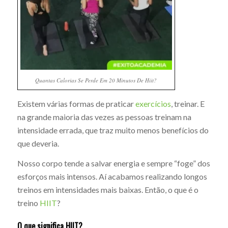
Quantas Calorias Se Perde Em 20 Minutos De Hiit?
Existem várias formas de praticar
exercícios
, treinar. E
na grande maioria das vezes as pessoas treinam na
intensidade errada, que traz muito menos benefícios do
que deveria.
Nosso corpo tende a salvar energia e sempre “foge” dos
esforços mais intensos. Aí acabamos realizando longos
treinos em intensidades mais baixas. Então, o que é o
treino
HIIT
?
O que significa HIIT?