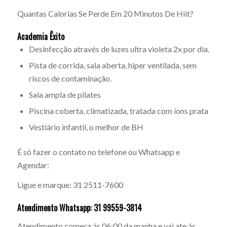
Quantas Calorias Se Perde Em 20 Minutos De Hiit?
Academia Êxito
Desinfecção através de luzes ultra violeta 2x por dia.
Pista de corrida, sala aberta, hiper ventilada, sem
riscos de contaminação.
Sala ampla de pilates
Piscina coberta, climatizada, tratada com íons prata
Vestiário infantil, o melhor de BH
É só fazer o contato no telefone ou Whatsapp e
Agendar:
Ligue e marque: 31 2511-7600
Atendimento Whatsapp: 31 99559-3814
Atendimento começa ás 06:00 da manha e vai ate ás