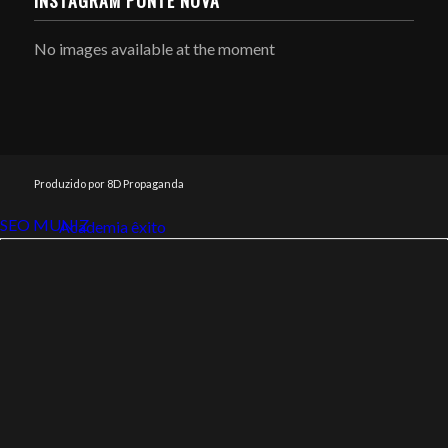
INSTAGRAM PONTE NOVA
No images available at the moment
Produzido por 8D Propaganda
SEO MUNIZ
Link112
Academia êxito
Link112
SEO MUNIZ