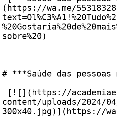
(https://wa.me/55318328
text=Ol%C3%A1!%20Tudo%2
%20Gostaria%20de%20mais
sobre%20)

# ***Saúde das pessoas 
 [![](https://academiaexito.com.br/wp-
content/uploads/2024/04
300x40.jpg)](https://wa