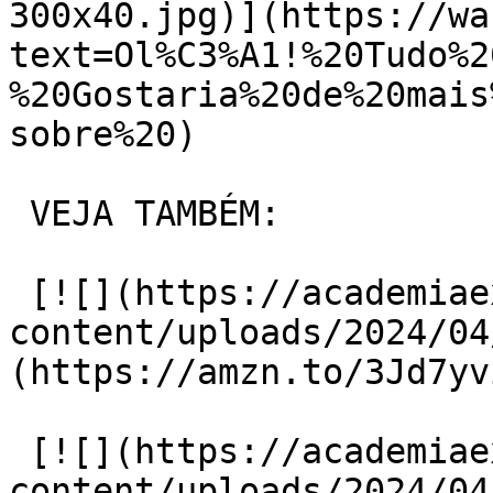
300x40.jpg)](https://wa
text=Ol%C3%A1!%20Tudo%2
%20Gostaria%20de%20mais
sobre%20)

 VEJA TAMBÉM:

 [![](https://academiaexito.com.br/wp-
content/uploads/2024/04
(https://amzn.to/3Jd7yvi
 [![](https://academiaexito.com.br/wp-
content/uploads/2024/04