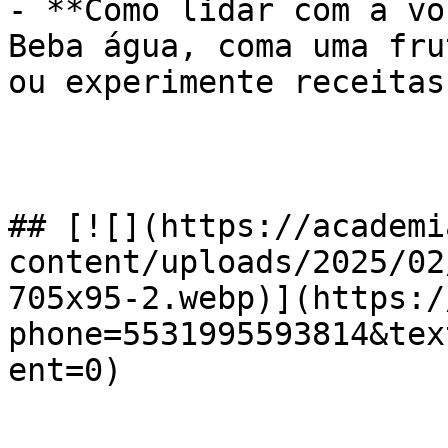
- **Como lidar com a vo
Beba água, coma uma fru
ou experimente receitas
## [![](https://academi
content/uploads/2025/02
705x95-2.webp)](https:/
phone=5531995593814&tex
ent=0)
