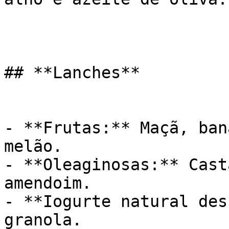
## **Lanches**

- **Frutas:** Maçã, ban
melão.

- **Oleaginosas:** Cast
amendoim.

- **Iogurte natural des
granola.
