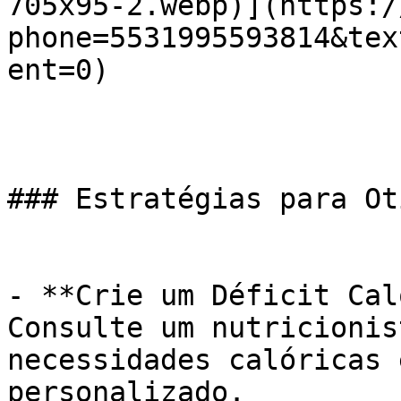
705x95-2.webp)](https:/
phone=5531995593814&tex
ent=0)

### Estratégias para Ot
- **Crie um Déficit Cal
Consulte um nutricionis
necessidades calóricas 
personalizado.
