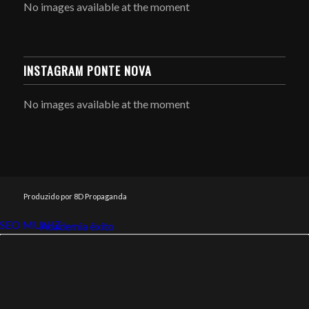
No images available at the moment
INSTAGRAM PONTE NOVA
No images available at the moment
Produzido por 8D Propaganda
SEO MUNIZ
Link112
Academia êxito