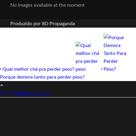
No images available at the moment
Produzido por 8D Propaganda
Qual melhor chá pra perder peso?
Porque demora tanto para perder peso?
SEO MUNIZ
Link112
Academia êxito