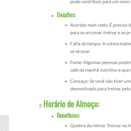
pode contribuir para um sono 
Desafios:
Acordar mais cedo: É preciso d
para se arrumar, treinar e se p
Falta de tempo: A rotina matin
se atrasar.
Fome: Algumas pessoas podem 
café da manhã nutritivo e que f
Cansaço: Se você não tiver uma
desmotivado para treinar pel
Horário de Almoço:
Benefícios:
Quebra da rotina: Treinar no 
Receitas fitness para