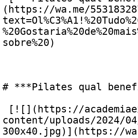
(https://wa.me/55318328
text=Ol%C3%A1!%20Tudo%2
%20Gostaria%20de%20mais
sobre%20)

# ***Pilates qual benef
 [![](https://academiaexito.com.br/wp-
content/uploads/2024/04
300x40.jpg)](https://wa