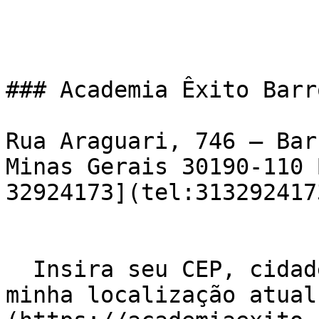
### Academia Êxito Barr
Rua Araguari, 746 – Bar
Minas Gerais 30190-110 
32924173](tel:3132924173
  Insira seu CEP, cidade e / ou estado    ![Usar 
minha localização atual