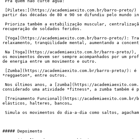
 Pra quem não curte água:

 [Pilates:](https://academiaexito.com.br/barro-preto/) Método de exercícios físicos criado por Joseph Pilates inicialmente para superar as próprias limitações e a 
partir das décadas de 80 e 90 se difundiu pelo mundo in
 Prioriza também a estabilização muscular, centralização, respiração, concentração e flexibilidade. Na II Guerra Mundial foi utilizado como objetivos terapêuticos de 
recuperação de soldados feridos.

 [Yoga](https://academiaexito.com.br/barro-preto/): Trabalha as emoções, e ajuda ao praticante agir de acordo com seus pensamentos e sentimentos, trazendo um profundo 
relaxamento, tranqüilidade mental, aumentando a concent
 Na [Yoga](https://academiaexito.com.br/barro-preto/), procura-se tornar o indivíduo mais consciente em postura, alinhamento e padrões de movimento. Na sua prática, 
os movimentos devem ser sempre acompanhados por um prof
de energia entre um movimento e outro.

 [Zumba](https://academiaexito.com.br/barro-preto/): é um exercício físico aeróbico baseado em movimentos de danças latinas, como o merengue, a cumbia, a salsa, o 
*reggaeton*, entre outros.

 Nos últimos anos, a [zumba](https://academiaexito.com.br/barro-preto/) tornou-se bastante popular em academias e estúdios de dança de todo mundo. Além de ser 
considerado uma atividade *fitness*, a zumba também é p
 [Treinamento Funcional](https://academiaexito.com.br/barro-preto/): Aula coletiva que realiza movimentos com o peso do corpo e uso de alguns acessórios como 
elásticos, halteres, bancos…

 Simula os movimentos do dia-a-dia como saltos, agachamentos, movimentos de equilíbrio e resistência.

##### Depoimento
