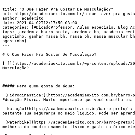
---

title: "O Que Fazer Pra Gostar De Musculação?"

url: https://academiaexito.com.br/o-que-fazer-pra-gosta
author: acadexito

date: 2021-04-02T12:17:50-03:00

categories: [#DicadoProfessor, Aulas especiais, Blog Ac
tags: [academia barro preto, academia bh, academia cent
agostinho, ganhar massa bh, massa bh, massa muscular bh
agostinho]

---

# O Que Fazer Pra Gostar De Musculação?

[![](https://academiaexito.com.br/wp-content/uploads/20
Musculação?

##### Para quem gosta de água:

 [Hidroginástica:](https://academiaexito.com.br/barro-preto/) aula coletiva, com horário marcado, comando dos exercícios realizados na água por um profissional de 
Educação Física. Muito importante que você escolha uma 
 [Natação](https://academiaexito.com.br/barro-preto/): Atividade antiga que desenvolve condicionamento físico e trabalha muitos músculos do corpo. Vai aumentar 
bastante sua segurança no meio líquido. Pode ser aprend
 [Waterbike](https://academiaexito.com.br/barro-preto/): uma espécie de spinning aquático. Aula coletiva sob o comando de um profissional de EF. Excelente para a 
melhoria do condicionamento físico e gasto calórico ele