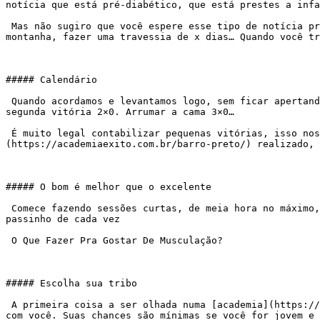
notícia que está pré-diabético, que está prestes a infa
 Mas não sugiro que você espere esse tipo de notícia pra iniciar. Gosto muito de objetivos não estéticos tipo: completar uma corrida de x quilômetros, escalar uma 
montanha, fazer uma travessia de x dias… Quando você tr
##### Calendário

 Quando acordamos e levantamos logo, sem ficar apertando o soneca, temos nossa primeira vitória do dia: 1×0 pra nós. Entrar o chuveiro, tomar banho, tomar café, 
segunda vitória 2×0. Arrumar a cama 3×0…

 É muito legal contabilizar pequenas vitórias, isso nos dá um senso de realização muito gostoso. Minha sugestão é, a cada dia de [exercício]
(https://academiaexito.com.br/barro-preto/) realizado, 
##### O bom é melhor que o excelente

 Comece fazendo sessões curtas, de meia hora no máximo, todos os dias. Nosso inconsciente luta contra nós quando fazemos esforço demais, sofrimento demais. Vamos um 
passinho de cada vez

 O Que Fazer Pra Gostar De Musculação?

##### Escolha sua tribo

 A primeira coisa a ser olhada numa [academia](https://academiaexito.com.br/barro-preto/), ou grupo de pessoas com as quais você vai se exercitar é se elas combinam 
com você. Suas chances são mínimas se você for jovem e 