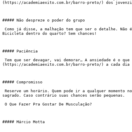
(https://academiaexito.com.br/barro-preto/) dos jovenzi
##### Não despreze o poder do grupo

 Como já disse, a malhação tem que ser o detalhe. Não é fácil, já sabemos. O legal é quando vamos, encontramos pessoas bacanas, com as quais gostamos de conversar. 
Bicicleta dentro do quarto? Sem chances!

##### Paciência

 Tem que ser devagar, vai demorar… A ansiedade é o que normalmente destrói meses de investimento. Mesmo os atletas têm preguiça, lutam pra [treinar]
(https://academiaexito.com.br/barro-preto/) a cada dia 
##### Compromisso

 Reserve um horário. Quem pode ir a qualquer momento normalmente não vai hora nenhuma. Todas as segundas, quartas e sextas 7 horas? Então esse horário tem que ser 
sagrado. Caso contrário suas chances serão pequenas.

 O Que Fazer Pra Gostar De Musculação?

##### Márcio Motta
