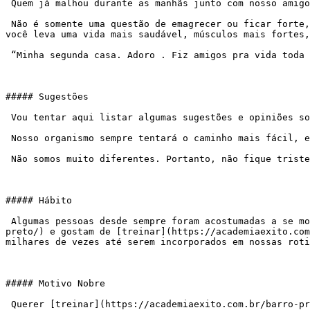
 Quem já malhou durante as manhãs junto com nosso amigo, o famoso ator Carlos Nunes, que está conosco há 20 anos, entende bem do “poder do grupo”.

 Não é somente uma questão de emagrecer ou ficar forte, mas de encontrar amigos, ter conversas agradáveis, dar risadas… A atividade física vira um detalhe. De brinde 
você leva uma vida mais saudável, músculos mais fortes
 “Minha segunda casa. Adoro . Fiz amigos pra vida toda na Êxito”. Carlos Nunes

##### Sugestões

 Vou tentar aqui listar algumas sugestões e opiniões sobre o tema mas, em primeiro lugar gostaria de dizer que somos programados para evitar o gasto de energia.

 Nosso organismo sempre tentará o caminho mais fácil, evitar o esforço. Os animais só se movem para comer, satisfazer seus desejos sexuais e fugir do perigo.

 Não somos muito diferentes. Portanto, não fique triste achando que é preguiçosa, que gostoso mesmo é comer… Somos todos assim.

##### Hábito

 Algumas pessoas desde sempre foram acostumadas a se movimentar, criaram o hábito e se tornaram regulares na [atividade física](https://academiaexito.com.br/barro-
preto/) e gostam de [treinar](https://academiaexito.com
milhares de vezes até serem incorporados em nossas roti
##### Motivo Nobre

 Querer [treinar](https://academiaexito.com.br/barro-preto/) apenas pra ficar como a amiga, pra ficar mais bonita… normalmente não funciona. Alguém que recebe uma 