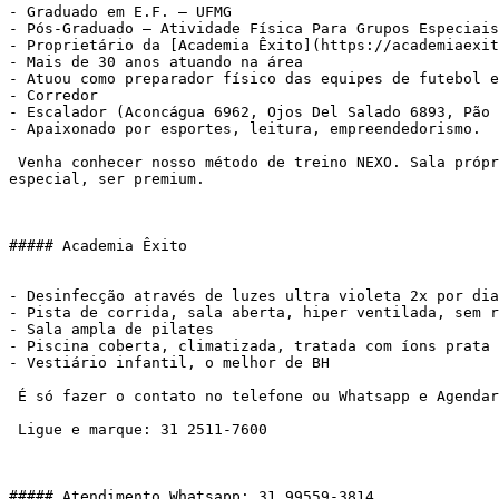
- Graduado em E.F. – UFMG

- Pós-Graduado – Atividade Física Para Grupos Especiais
- Proprietário da [Academia Êxito](https://academiaexit
- Mais de 30 anos atuando na área

- Atuou como preparador físico das equipes de futebol e
- Corredor

- Escalador (Aconcágua 6962, Ojos Del Salado 6893, Pão 
- Apaixonado por esportes, leitura, empreendedorismo.

 Venha conhecer nosso método de treino NEXO. Sala própria, atendimento personalizado, metodologia própria. Pra você que deseja atingir seus objetivos, sentir-se 
especial, ser premium.

##### Academia Êxito

- Desinfecção através de luzes ultra violeta 2x por dia
- Pista de corrida, sala aberta, hiper ventilada, sem r
- Sala ampla de pilates

- Piscina coberta, climatizada, tratada com íons prata

- Vestiário infantil, o melhor de BH

 É só fazer o contato no telefone ou Whatsapp e Agendar:

 Ligue e marque: 31 2511-7600

##### Atendimento Whatsapp: 31 99559-3814
