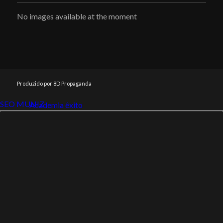
No images available at the moment
Produzido por 8D Propaganda
SEO MUNIZ
Link112
Academia êxito
Link112
SEO MUNIZ