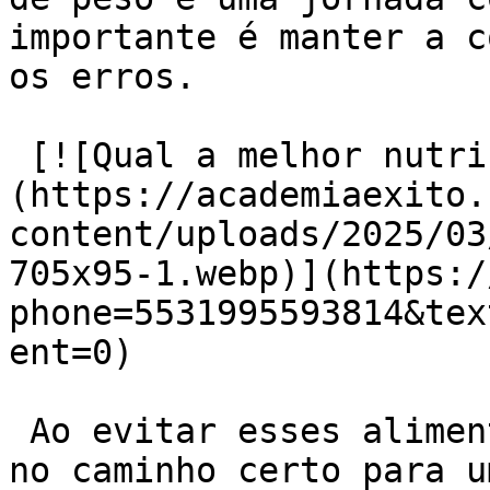
importante é manter a c
os erros.

 [![Qual a melhor nutrição para emagrecer]
(https://academiaexito.
content/uploads/2025/03
705x95-1.webp)](https:/
phone=5531995593814&tex
ent=0)

 Ao evitar esses alimentos e hábitos, você estará 
no caminho certo para u