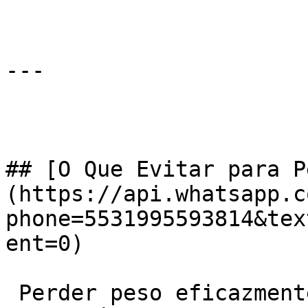
---

## [O Que Evitar para P
(https://api.whatsapp.c
phone=5531995593814&tex
ent=0)

 Perder peso eficazmente não se resume apenas ao 