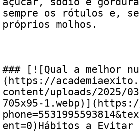
açúcar, sódio e gordura
sempre os rótulos e, se
próprios molhos.

### [![Qual a melhor nu
(https://academiaexito.
content/uploads/2025/03
705x95-1.webp)](https:/
phone=5531995593814&tex
ent=0)Hábitos a Evitar
