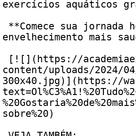
exercícios aquáticos gr
 **Comece sua jornada hoje mesmo e desfrute de um 
envelhecimento mais sau
 [![](https://academiaexito.com.br/wp-
content/uploads/2024/04
300x40.jpg)](https://wa
text=Ol%C3%A1!%20Tudo%2
%20Gostaria%20de%20mais
sobre%20)

 VEJA TAMBÉM:
