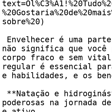
text=Ol%C3%A1!%20Tudo%2
%20Gostaria%20de%20mais
sobre%20)

 Envelhecer é uma parte natural da vida, mas isso 
não significa que você 
corpo fraco e sem vital
regular é essencial par
e habilidades, e os ben
 **Natação e hidroginástica:** duas aliadas 
poderosas na jornada de
e ativo.
