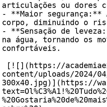
articulações ou dores c
- **Maior segurança:** 
corpo, diminuindo o ris
- **Sensação de leveza:
na água, tornando os mo
confortáveis.

 [![](https://academiaexito.com.br/wp-
content/uploads/2024/04
300x40.jpg)](https://wa
text=Ol%C3%A1!%20Tudo%2
%20Gostaria%20de%20mais