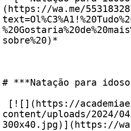
(https://wa.me/55318328
text=Ol%C3%A1!%20Tudo%2
%20Gostaria%20de%20mais
sobre%20)*

# ***Natação para idoso
 [![](https://academiaexito.com.br/wp-
content/uploads/2024/04
300x40.jpg)](https://wa