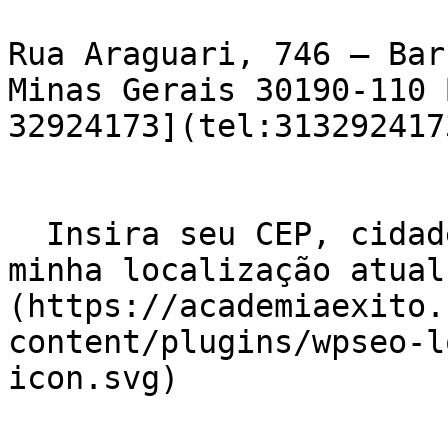
Rua Araguari, 746 – Bar
Minas Gerais 30190-110 
32924173](tel:3132924173
  Insira seu CEP, cidade e / ou estado    ![Usar 
minha localização atual
(https://academiaexito.
content/plugins/wpseo-l
icon.svg)