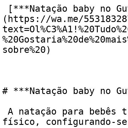
 [***Natação baby no Gutierrez***]
(https://wa.me/55318328
text=Ol%C3%A1!%20Tudo%2
%20Gostaria%20de%20mais
sobre%20)

# ***Natação baby no Gu
 A natação para bebês transcende o mero exercício 
físico, configurando-se