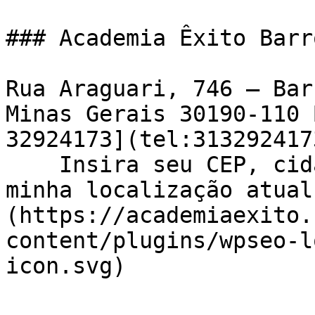
### Academia Êxito Barr
Rua Araguari, 746 – Bar
Minas Gerais 30190-110 
32924173](tel:3132924173
    Insira seu CEP, cidade e / ou estado    ![Usar 
minha localização atual
(https://academiaexito.
content/plugins/wpseo-l
icon.svg)