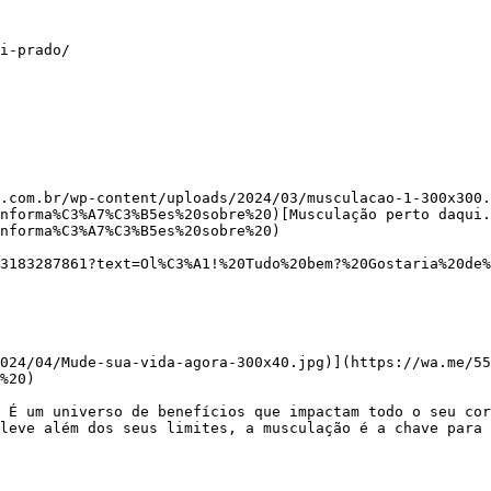
i-prado/

.com.br/wp-content/uploads/2024/03/musculacao-1-300x300.
nforma%C3%A7%C3%B5es%20sobre%20)[Musculação perto daqui.
nforma%C3%A7%C3%B5es%20sobre%20)

%20)

leve além dos seus limites, a musculação é a chave para 