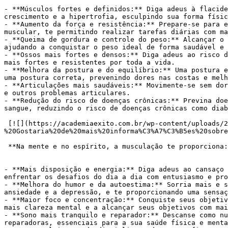
- **Músculos fortes e definidos:** Diga adeus à flacide
crescimento e a hipertrofia, esculpindo sua forma físic
- **Aumento da força e resistência:** Prepare-se para e
muscular, te permitindo realizar tarefas diárias com ma
- **Queima de gordura e controle do peso:** Alcançar o 
ajudando a conquistar o peso ideal de forma saudável e 
- **Ossos mais fortes e densos:** Diga adeus ao risco d
mais fortes e resistentes por toda a vida.

- **Melhora da postura e do equilíbrio:** Uma postura e
uma postura correta, prevenindo dores nas costas e melh
- **Articulações mais saudáveis:** Movimente-se sem dor
e outros problemas articulares.

- **Redução do risco de doenças crônicas:** Previna doe
sangue, reduzindo o risco de doenças crônicas como diab
 [![](https://academiaexito.com.br/wp-content/uploads/2024/04/Mude-sua-vida-agora-300x40.jpg)](https://wa.me/553183287861?text=Ol%C3%A1!%20Tudo%20bem?
%20Gostaria%20de%20mais%20informa%C3%A7%C3%B5es%20sobre
 **Na mente e no espírito, a musculação te proporciona:**

- **Mais disposição e energia:** Diga adeus ao cansaço 
enfrentar os desafios do dia a dia com entusiasmo e pro
- **Melhora do humor e da autoestima:** Sorria mais e s
ansiedade e a depressão, e te proporcionando uma sensaç
- **Maior foco e concentração:** Conquiste seus objetiv
mais clareza mental e a alcançar seus objetivos com mai
- **Sono mais tranquilo e reparador:** Descanse como nu
reparadoras, essenciais para a sua saúde física e menta