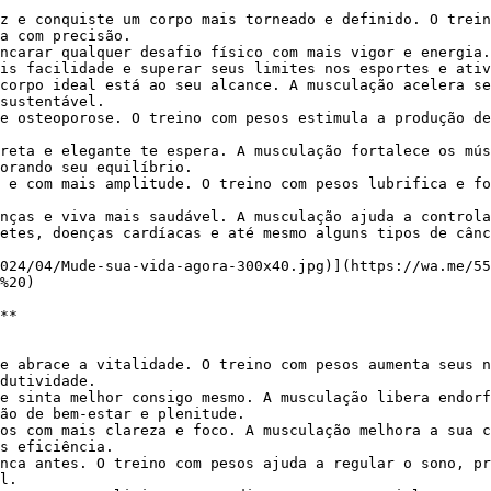
z e conquiste um corpo mais torneado e definido. O trein
a com precisão.

ncarar qualquer desafio físico com mais vigor e energia.
is facilidade e superar seus limites nos esportes e ativ
corpo ideal está ao seu alcance. A musculação acelera se
sustentável.

e osteoporose. O treino com pesos estimula a produção de
reta e elegante te espera. A musculação fortalece os mús
orando seu equilíbrio.

 e com mais amplitude. O treino com pesos lubrifica e fo
nças e viva mais saudável. A musculação ajuda a controla
etes, doenças cardíacas e até mesmo alguns tipos de cânc
%20)

e abrace a vitalidade. O treino com pesos aumenta seus n
dutividade.

e sinta melhor consigo mesmo. A musculação libera endorf
ão de bem-estar e plenitude.

os com mais clareza e foco. A musculação melhora a sua c
s eficiência.

nca antes. O treino com pesos ajuda a regular o sono, pr
l.
