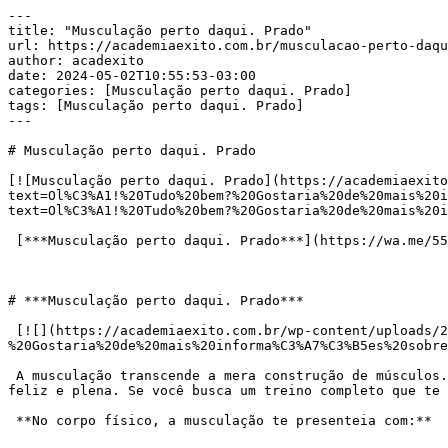
---

title: "Musculação perto daqui. Prado"

url: https://academiaexito.com.br/musculacao-perto-daqu
author: acadexito

date: 2024-05-02T10:55:53-03:00

categories: [Musculação perto daqui. Prado]

tags: [Musculação perto daqui. Prado]

---

# Musculação perto daqui. Prado

[![Musculação perto daqui. Prado](https://academiaexito
text=Ol%C3%A1!%20Tudo%20bem?%20Gostaria%20de%20mais%20i
text=Ol%C3%A1!%20Tudo%20bem?%20Gostaria%20de%20mais%20i
 [***Musculação perto daqui. Prado***](https://wa.me/553183287861?text=Ol%C3%A1!%20Tudo%20bem?%20Gostaria%20de%20mais%20informa%C3%A7%C3%B5es%20sobre%20)

# ***Musculação perto daqui. Prado***

 [![](https://academiaexito.com.br/wp-content/uploads/2024/04/Mude-sua-vida-agora-300x40.jpg)](https://wa.me/553183287861?text=Ol%C3%A1!%20Tudo%20bem?
%20Gostaria%20de%20mais%20informa%C3%A7%C3%B5es%20sobre
 A musculação transcende a mera construção de músculos. É um universo de benefícios que impactam todo o seu corpo e mente, proporcionando uma vida mais saudável, 
feliz e plena. Se você busca um treino completo que te 
 **No corpo físico, a musculação te presenteia com:**
