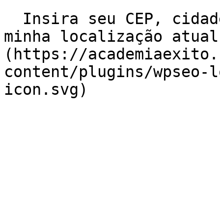
  Insira seu CEP, cidade e / ou estado    ![Usar 
minha localização atual
(https://academiaexito.
content/plugins/wpseo-l
icon.svg)