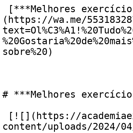
 [***Melhores exercícios para pernas Centro***]
(https://wa.me/55318328
text=Ol%C3%A1!%20Tudo%2
%20Gostaria%20de%20mais
sobre%20)

# ***Melhores exercício
 [![](https://academiaexito.com.br/wp-
content/uploads/2024/04