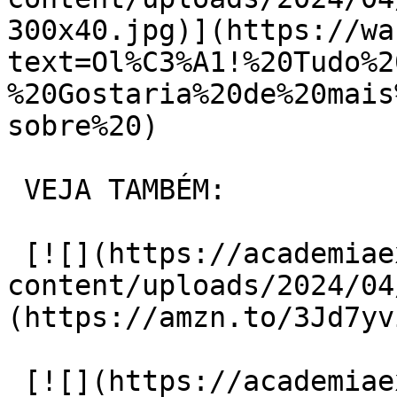
300x40.jpg)](https://wa
text=Ol%C3%A1!%20Tudo%2
%20Gostaria%20de%20mais
sobre%20)

 VEJA TAMBÉM:

 [![](https://academiaexito.com.br/wp-
content/uploads/2024/04
(https://amzn.to/3Jd7yvi
 [![](https://academiaexito.com.br/wp-