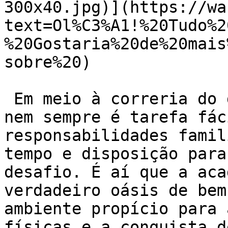
300x40.jpg)](https://wa
text=Ol%C3%A1!%20Tudo%2
%20Gostaria%20de%20mais
sobre%20)

 Em meio à correria do dia a dia, cuidar da saúde 
nem sempre é tarefa fác
responsabilidades famil
tempo e disposição para
desafio. É aí que a aca
verdadeiro oásis de bem
ambiente propício para 
físicas e a conquista d