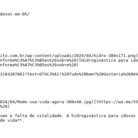
dosos-em-bh/

ito.com.br/wp-content/uploads/2024/04/hidro-300x171.png)
nforma%C3%A7%C3%B5es%20sobre%20)[Hidroginástica para ido
nforma%C3%A7%C3%B5es%20sobre%20)

%20)

de vida**.
