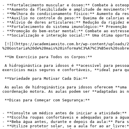
- **Fortalecimento muscular e ósseo:** Combate à osteop
- **Aumento da flexibilidade e amplitude de movimento:*
- **Melhora do condicionamento físico:** Aumento da res
- **Auxílio no controle do peso:** Queima de calorias e
- **Alívio de dores articulares:** Redução da rigidez e
- **Fortalecimento do sistema imunológico:** Prevenção 
- **Promoção do bem-estar mental:** Combate ao estresse
- **Socialização e interação social:** Uma ótima oportu
 [![](https://academiaexito.com.br/wp-content/uploads/2024/04/Mude-sua-vida-agora-300x40.jpg)](https://wa.me/553183287861?text=Ol%C3%A1!%20Tudo%20bem?
%20Gostaria%20de%20mais%20informa%C3%A7%C3%B5es%20sobre
 **Um Exercício para Todos os Corpos:**

 A hidroginástica para idosos é **acessível para pessoas de todos os níveis de condicionamento físico**. A água **reduz o impacto nas articulações**, tornando os 
exercícios mais seguros e confortáveis, **ideal para qu
 **Variedade para Motivar Cada Dia:**

 As aulas de hidroginástica para idosos oferecem **uma grande variedade de exercícios**, desde atividades aeróbicas até exercícios de força, flexibilidade e 
coordenação motora. As aulas podem ser **adaptadas às n
 **Dicas para Começar com Segurança:**

- **Consulte um médico antes de iniciar a atividade:** 
- **Escolha roupas confortáveis e adequadas para a água
- **Beba água antes, durante e depois da aula:** Para s
- **Utilize protetor solar, se a aula for ao ar livre:*