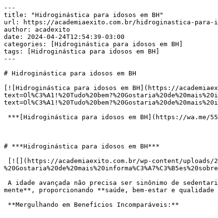
---

title: "Hidroginástica para idosos em BH"

url: https://academiaexito.com.br/hidroginastica-para-i
author: acadexito

date: 2024-04-24T12:54:39-03:00

categories: [Hidroginástica para idosos em BH]

tags: [Hidroginástica para idosos em BH]

---

# Hidroginástica para idosos em BH

[![Hidroginástica para idosos em BH](https://academiaex
text=Ol%C3%A1!%20Tudo%20bem?%20Gostaria%20de%20mais%20i
text=Ol%C3%A1!%20Tudo%20bem?%20Gostaria%20de%20mais%20i
 ***[Hidroginástica para idosos em BH](https://wa.me/553183287861?text=Ol%C3%A1!%20Tudo%20bem?%20Gostaria%20de%20mais%20informa%C3%A7%C3%B5es%20sobre%20)***

# ***Hidroginástica para idosos em BH***

 [![](https://academiaexito.com.br/wp-content/uploads/2024/04/Mude-sua-vida-agora-300x40.jpg)](https://wa.me/553183287861?text=Ol%C3%A1!%20Tudo%20bem?
%20Gostaria%20de%20mais%20informa%C3%A7%C3%B5es%20sobre
 A idade avançada não precisa ser sinônimo de sedentarismo e falta de vitalidade. A hidroginástica para idosos surge como um convite para **rejuvenescer o corpo e a 
mente**, proporcionando **saúde, bem-estar e qualidade 
 **Mergulhando em Benefícios Incomparáveis:**
