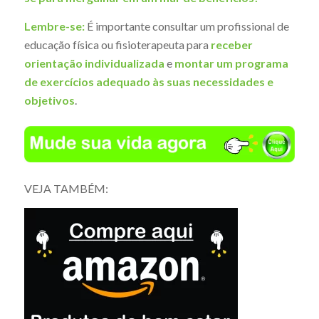
Lembre-se:
É importante consultar um profissional de
educação física ou fisioterapeuta para
receber
orientação individualizada
e
montar um programa
de exercícios adequado às suas necessidades e
objetivos
.
VEJA TAMBÉM: