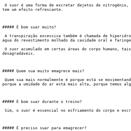
 O suor é uma forma de excretar dejetos de nitrogênio, mas é também, e fundamentalmente, formas de regular a temperatura. A evaporação de suor da superfície da pele 
tem um efeito refrescante.

##### É bom suar muito?

 A transpiração excessiva também é chamada de hiperidrose. Os animais com poucas glândulas de suor, como os cães, conseguem resultados similares ofegando, evaporando 
água do revestimento molhado da cavidade oral e faringe
 O suor acumulado em certas áreas do corpo humano, tais como pés, axilas e virilhas podem ser atacados por fungos e bactérias, o que pode ocasionar odores 
desagradáveis.

##### Quem sua muito emagrece mais?

 Quem sua mais normalmente é porque está se movimentando mais mas, essa não é uma relação direta. Podemos suar mais porque estamos nervosos, porque está mais calor, 
porque a umidade do ar está mais alta, porque temos alg
##### É bom suar durante o treino?

 Sim, o suor é essencial no esfriamento do corpo e excreção de dejetos conforme já dito. Por isto a importância de estarmos bem hidratados e bem nutridos.

##### É preciso suar para emagrecer?
