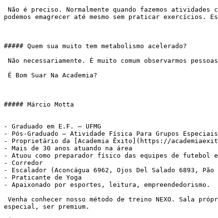
 Não é preciso. Normalmente quando fazemos atividades com alto [gasto calórico](https://academiaexito.com.br/barro-preto/) esquentamos mais nosso organismo mas 
podemos emagrecer até mesmo sem praticar exercícios. Es
##### Quem sua muito tem metabolismo acelerado?

 Não necessariamente. É muito comum observarmos pessoas obesas suando muito e elas podem até mesmo ter metabolismo mais lento.

 É Bom Suar Na Academia?

##### Márcio Motta

- Graduado em E.F. – UFMG

- Pós-Graduado – Atividade Física Para Grupos Especiais
- Proprietário da [Academia Êxito](https://academiaexit
- Mais de 30 anos atuando na área

- Atuou como preparador físico das equipes de futebol e
- Corredor

- Escalador (Aconcágua 6962, Ojos Del Salado 6893, Pão 
- Praticante de Yoga

- Apaixonado por esportes, leitura, empreendedorismo.

 Venha conhecer nosso método de treino NEXO. Sala própria, atendimento personalizado, metodologia própria. Pra você que deseja atingir seus objetivos, sentir-se 
especial, ser premium.
