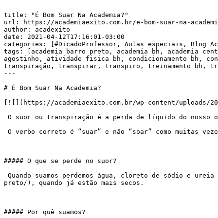
---

title: "É Bom Suar Na Academia?"

url: https://academiaexito.com.br/e-bom-suar-na-academi
author: acadexito

date: 2021-04-12T17:16:01-03:00

categories: [#DicadoProfessor, Aulas especiais, Blog Ac
tags: [academia barro preto, academia bh, academia cent
agostinho, atividade fisica bh, condicionamento bh, con
transpiração, transpirar, transpiro, treinamento bh, tr
---

# É Bom Suar Na Academia?

[![](https://academiaexito.com.br/wp-content/uploads/20
 O suor ou transpiração é a perda de líquido do nosso organismo.

 O verbo correto é “suar” e não “soar” como muitas vezes dito.

##### O que se perde no suor?

 Quando suamos perdemos água, cloreto de sódio e ureia em solução. Não é raro observarmos sal na pele de atletas após os[ treinos](https://academiaexito.com.br/barro-
preto/), quando já estão mais secos.

##### Por quê suamos?
