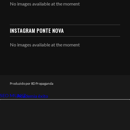
No images available at the moment
INSTAGRAM PONTE NOVA
No images available at the moment
Produzido por 8D Propaganda
SEO MUNIZ
Link112
Academia êxito