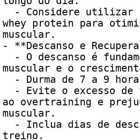
longo do dia.

  - Considere utilizar suplementos como creatina e 
whey protein para otimi
muscular.

- **Descanso e Recupera
  - O descanso é fundamental para a recuperação 
muscular e o crescimento
  - Durma de 7 a 9 horas por noite.

  - Evite o excesso de treino, pois ele pode levar 
ao overtraining e preju
muscular.

  - Inclua dias de descanso na sua rotina de 
treino.
