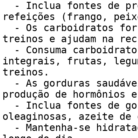
  - Inclua fontes de proteína magra em todas as 
refeições (frango, peix
  - Os carboidratos fornecem energia para os 
treinos e ajudam na rec
  - Consuma carboidratos complexos (grãos 
integrais, frutas, legu
treinos.

  - As gorduras saudáveis são importantes para a 
produção de hormônios e
  - Inclua fontes de gordura saudável (abacate, 
oleaginosas, azeite de 
  - Mantenha-se hidratado bebendo bastante água ao 