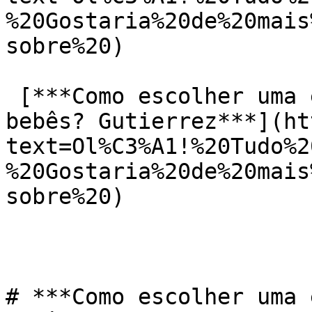
%20Gostaria%20de%20mais
sobre%20)

 [***Como escolher uma escola de natação para 
bebês? Gutierrez***](ht
text=Ol%C3%A1!%20Tudo%2
%20Gostaria%20de%20mais
sobre%20)

# ***Como escolher uma 