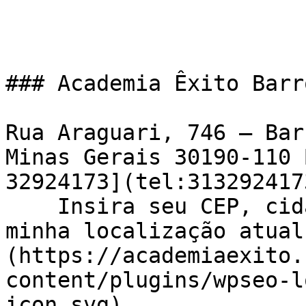
### Academia Êxito Barr
Rua Araguari, 746 – Bar
Minas Gerais 30190-110 
32924173](tel:3132924173
    Insira seu CEP, cidade e / ou estado    ![Usar 
minha localização atual
(https://academiaexito.
content/plugins/wpseo-l
icon.svg)