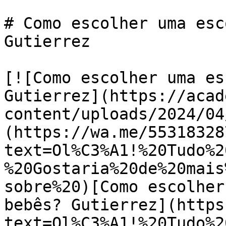
# Como escolher uma esc
Gutierrez

[![Como escolher uma es
Gutierrez](https://acad
content/uploads/2024/04
(https://wa.me/55318328
text=Ol%C3%A1!%20Tudo%2
%20Gostaria%20de%20mais
sobre%20)[Como escolher
bebês? Gutierrez](https
text=Ol%C3%A1!%20Tudo%2