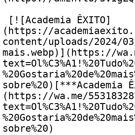
 [![Academia ÊXITO]
(https://academiaexito.
content/uploads/2024/03
mais.webp)](https://wa.
text=Ol%C3%A1!%20Tudo%2
%20Gostaria%20de%20mais
sobre%20)[***Academia Ê
(https://wa.me/55318328
text=Ol%C3%A1!%20Tudo%2
%20Gostaria%20de%20mais
sobre%20)
