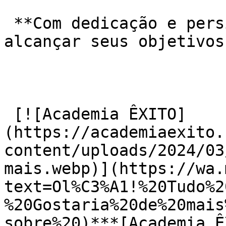
 **Com dedicação e persistência, você poderá 
alcançar seus objetivos
 [![Academia ÊXITO]
(https://academiaexito.
content/uploads/2024/03
mais.webp)](https://wa.
text=Ol%C3%A1!%20Tudo%2
%20Gostaria%20de%20mais
sobre%20)***[Academia Ê