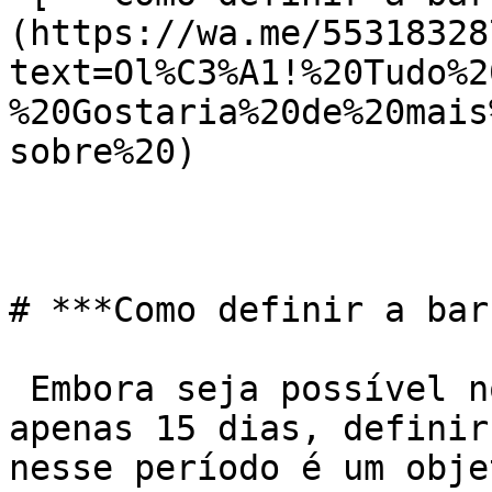
(https://wa.me/55318328
text=Ol%C3%A1!%20Tudo%2
%20Gostaria%20de%20mais
sobre%20)

# ***Como definir a bar
 Embora seja possível notar alguns resultados em 
apenas 15 dias, definir
nesse período é um obje