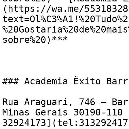
(https://wa.me/55318328
text=Ol%C3%A1!%20Tudo%2
%20Gostaria%20de%20mais
sobre%20)***

### Academia Êxito Barr
Rua Araguari, 746 – Bar
Minas Gerais 30190-110 
32924173](tel:3132924173