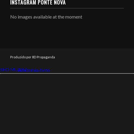
INSTAGRAM PONTE NOVA
No images available at the moment
Produzido por 8D Propaganda
SEO MUNIZ
Link112
Academia êxito
Link112
SEO MUNIZ