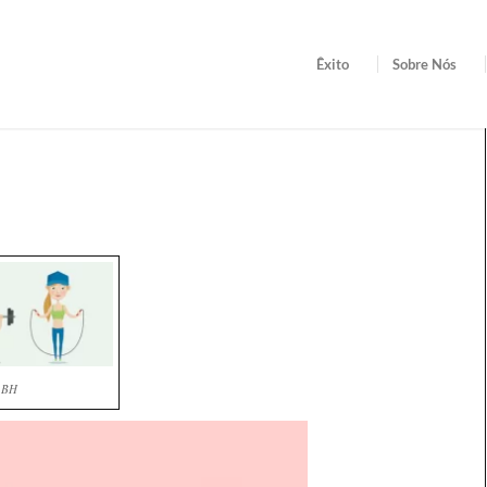
Êxito
Sobre Nós
m BH