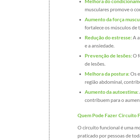
Melhora do condicioname
musculares promove o con
Aumento da força muscul
fortalece os músculos de 
Redução do estresse:
A a
e a ansiedade.
Prevenção de lesões:
O f
de lesões.
Melhora da postura:
Os e
região abdominal, contrib
Aumento da autoestima:
contribuem para o aumen
Quem Pode Fazer Circuito F
O circuito funcional é uma 
praticado por pessoas de toda