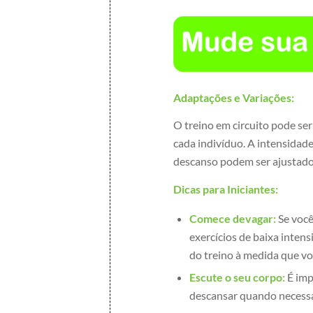
Adaptações e Variações:
O treino em circuito pode se
cada indivíduo. A intensidade
descanso podem ser ajustado
Dicas para Iniciantes:
Comece devagar:
Se você
exercícios de baixa inten
do treino à medida que voc
Escute o seu corpo:
É imp
descansar quando necessá