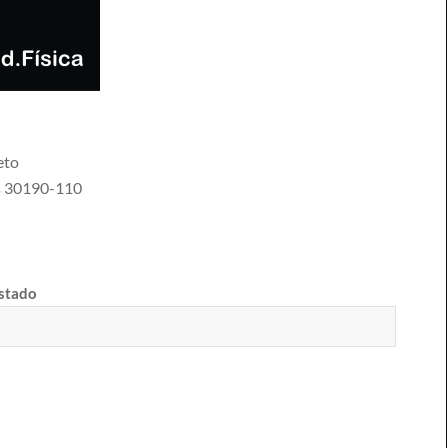
eto
s
30190-110
estado