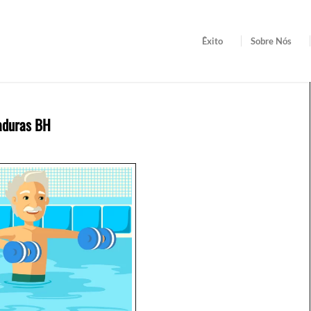
Êxito
Sobre Nós
aduras BH