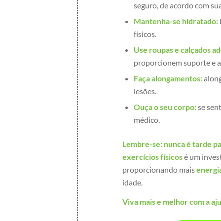
seguro, de acordo com sua
Mantenha-se hidratado:
físicos.
Use roupas e calçados a
proporcionem suporte e a
Faça alongamentos:
along
lesões.
Ouça o seu corpo:
se sent
médico.
Lembre-se:
nunca é tarde pa
exercícios físicos
é um inves
proporcionando mais
energi
idade.
Viva mais e melhor com a aju