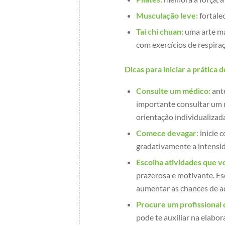
Musculação leve:
fortale
Tai chi chuan:
uma arte ma
com exercícios de respira
Dicas para iniciar a prática d
Consulte um médico:
ante
importante consultar um m
orientação individualizad
Comece devagar:
inicie 
gradativamente a intensid
Escolha atividades que v
prazerosa e motivante. Es
aumentar as chances de ad
Procure um profissional 
pode te auxiliar na elabo