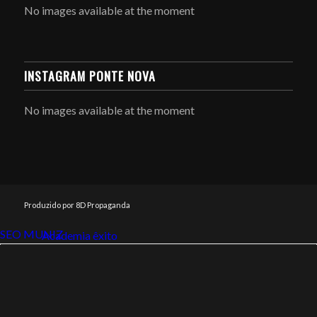
No images available at the moment
INSTAGRAM PONTE NOVA
No images available at the moment
Produzido por 8D Propaganda
SEO MUNIZ
Link112
Academia êxito