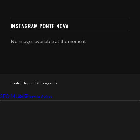
INSTAGRAM PONTE NOVA
No images available at the moment
Produzido por 8D Propaganda
SEO MUNIZ
Link112
Academia êxito