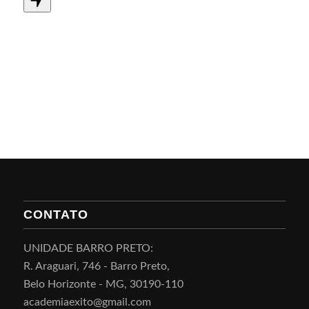
CONTATO
UNIDADE BARRO PRETO:
R. Araguari, 746 - Barro Preto,
Belo Horizonte - MG, 30190-110
academiaexito@gmail.com