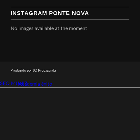
INSTAGRAM PONTE NOVA
No images available at the moment
Produzido por 8D Propaganda
SEO MUNIZ
Link112
Academia êxito