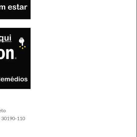
eto
s
30190-110