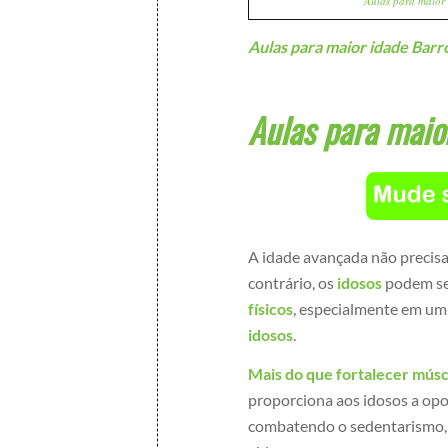
Aulas para maior 
Aulas para maior idade Barr
Aulas para maio
A idade avançada não precisa
contrário, os
idosos
podem se 
físicos
, especialmente em u
idosos
.
Mais do que fortalecer múscu
proporciona aos idosos a op
combatendo o sedentarismo, 