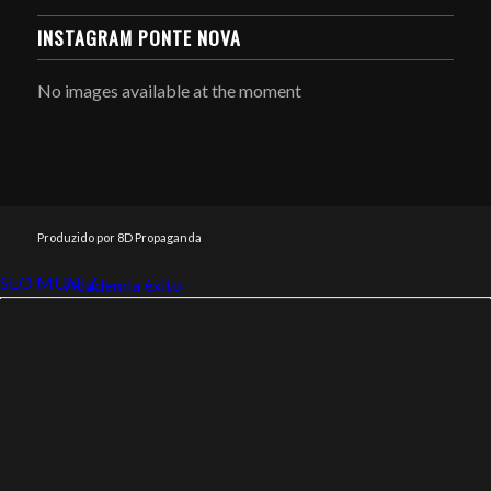
INSTAGRAM PONTE NOVA
No images available at the moment
Produzido por 8D Propaganda
SEO MUNIZ
Link112
Academia êxito
Link112
SEO MUNIZ