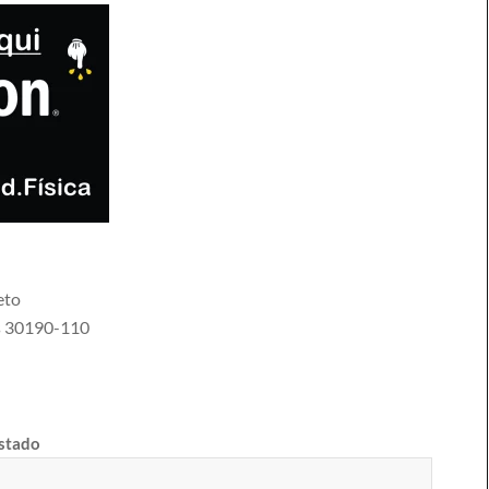
eto
s
30190-110
estado