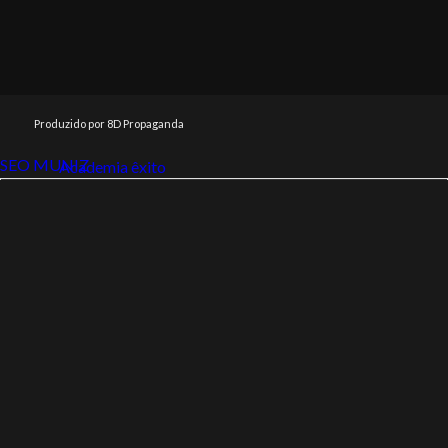
Produzido por 8D Propaganda
SEO MUNIZ
Link112
Academia êxito
Link112
SEO MUNIZ