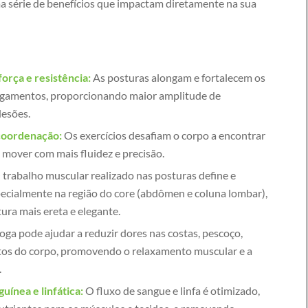
a série de benefícios que impactam diretamente na sua
força e resistência:
As posturas alongam e fortalecem os
 ligamentos, proporcionando maior amplitude de
lesões.
 coordenação:
Os exercícios desafiam o corpo a encontrar
e mover com mais fluidez e precisão.
trabalho muscular realizado nas posturas define e
pecialmente na região do core (abdômen e coluna lombar),
ra mais ereta e elegante.
oga pode ajudar a reduzir dores nas costas, pescoço,
ntos do corpo, promovendo o relaxamento muscular e a
.
uínea e linfática:
O fluxo de sangue e linfa é otimizado,