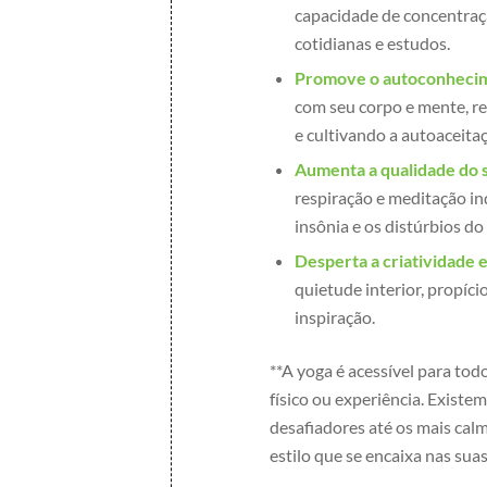
capacidade de concentraç
cotidianas e estudos.
Promove o autoconhecime
com seu corpo e mente, r
e cultivando a autoaceita
Aumenta a qualidade do 
respiração e meditação i
insônia e os distúrbios do
Desperta a criatividade e
quietude interior, propíci
inspiração.
**A yoga é acessível para to
físico ou experiência. Existe
desafiadores até os mais cal
estilo que se encaixa nas sua