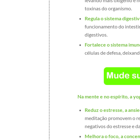
levando mais oxigênio e n
toxinas do organismo.
Regula o sistema digestiv
funcionamento do intesti
digestivos.
Fortalece o sistema imun
células de defesa, deixand
Na mente e no espírito, a yo
Reduz o estresse, a ansi
meditação promovem o re
negativos do estresse e d
Melhora o foco, a conce