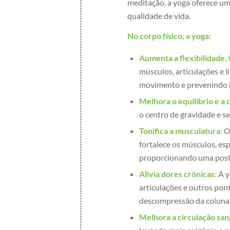
meditação, a yoga oferece um
qualidade de vida.
No corpo físico, a yoga:
Aumenta a flexibilidade, 
músculos, articulações e
movimento e prevenindo 
Melhora o equilíbrio e a
o centro de gravidade e s
Tonifica a musculatura:
O 
fortalece os músculos, es
proporcionando uma postu
Alivia dores crônicas:
A y
articulações e outros po
descompressão da coluna
Melhora a circulação sang