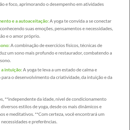
ão e foco, aprimorando o desempenho em atividades
nto e a autoaceitação:
A yoga te convida a se conectar
econhecendo suas emoções, pensamentos e necessidades,
ção e o amor próprio.
sono:
A combinação de exercícios físicos, técnicas de
nduz um sono mais profundo e restaurador, combatendo a
 sono.
 a intuição:
A yoga te leva a um estado de calma e
o para o desenvolvimento da criatividade, da intuição e da
dos, **independente da idade, nível de condicionamento
m diversos estilos de yoga, desde os mais dinâmicos e
mos e meditativos. **Com certeza, você encontrará um
s necessidades e preferências.