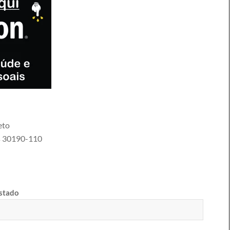
eto
s
30190-110
estado