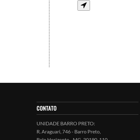
CONTATO
UNIDADE BARRO PRETO:
R. Araguari, 746 - Barro Preto,
Belo Horizonte - MG, 30190-110