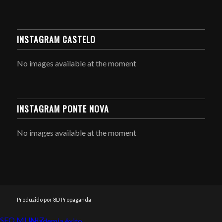
INSTAGRAM CASTELO
No images available at the moment
INSTAGRAM PONTE NOVA
No images available at the moment
Produzido por 8D Propaganda
SEO MUNIZ
Link112
Academia êxito