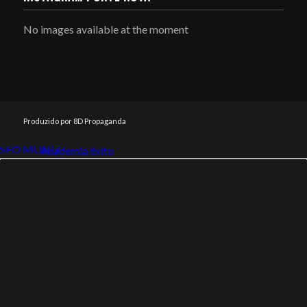
No images available at the moment
Produzido por 8D Propaganda
SEO MUNIZ
Link112
Academia êxito
Link112
SEO MUNIZ