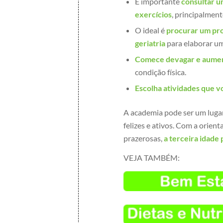
É importante
consultar u
exercícios
, principalmen
O ideal é
procurar um pro
geriatria
para elaborar um
Comece devagar e aumen
condição física.
Escolha atividades que v
A academia pode ser um luga
felizes e ativos. Com a orien
prazerosas,
a terceira idade
VEJA TAMBÉM: