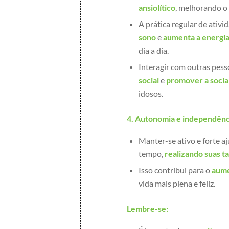
ansiolítico
, melhorando o
A prática regular de ativ
sono
e
aumenta a energi
dia a dia.
Interagir com outras pes
social
e
promover a socia
idosos.
4. Autonomia e independênc
Manter-se ativo e forte a
tempo,
realizando suas ta
Isso contribui para o
aume
vida mais plena e feliz.
Lembre-se: