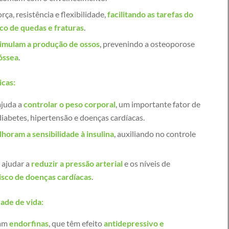
rça, resistência e flexibilidade,
facilitando as tarefas do
sco de quedas e fraturas
.
imulam a produção de ossos
, prevenindo a osteoporose
óssea
.
icas:
 ajuda a
controlar o peso corporal
, um importante fator de
iabetes, hipertensão e doenças cardíacas.
horam a sensibilidade à insulina
, auxiliando no controle
ajudar a
reduzir a pressão arterial
e os níveis de
isco de doenças cardíacas
.
ade de vida:
ram
endorfinas
, que têm efeito
antidepressivo e