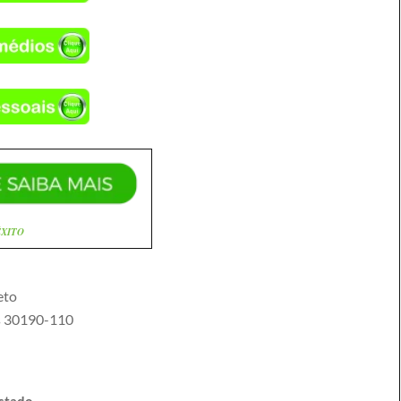
ÊXITO
eto
s
30190-110