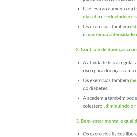
Isso leva ao aumento da fo
dia a dia
e
reduzindo o ri
Os exercícios também
est
e
mantendo a densidade 
2. Controle de doenças crôn
A atividade física regular
risco para doenças como d
Os exercícios também
mel
do diabetes.
A academia também pode 
colesterol,
diminuindo o r
3. Bem-estar mental e qualid
Os exercícios físicos libe