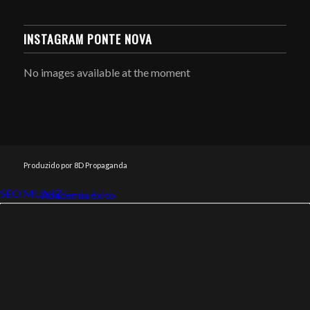
INSTAGRAM PONTE NOVA
No images available at the moment
Produzido por 8D Propaganda
SEO MUNIZ
Link112
Academia êxito